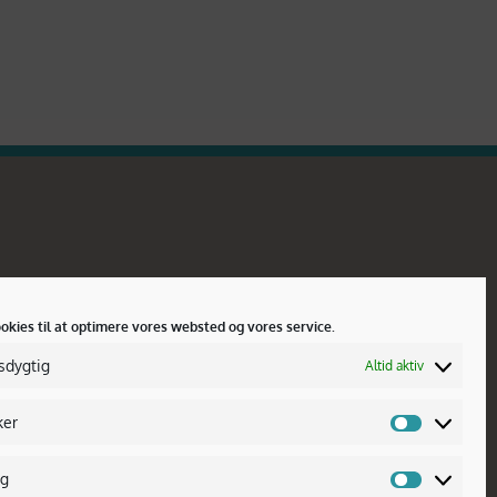
· CVR nr. 36320583
ookies til at optimere vores websted og vores service.
sdygtig
Altid aktiv
ker
ng