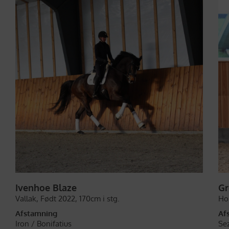
Ivenhoe Blaze
Gr
Vallak,
Født 2022,
170cm i stg.
Ho
Afstamning
Af
Iron /
Bonifatius
Se