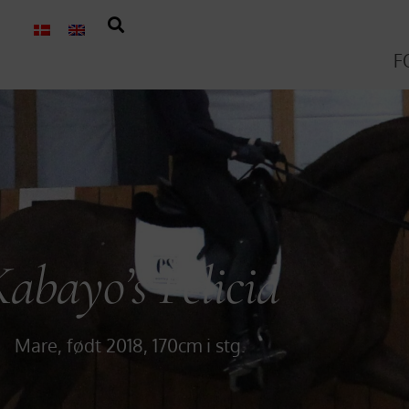
F
abayo’s Felicia
Mare,
født 2018,
170cm i stg.