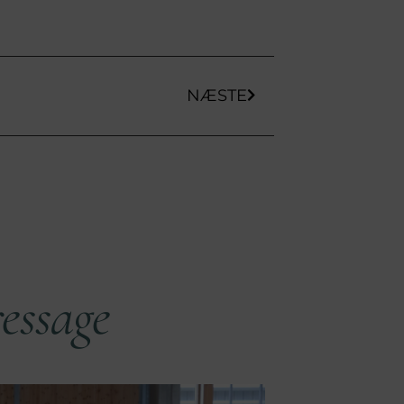
NÆSTE
essage