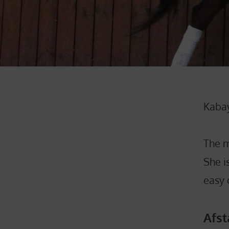
Kabay
The m
She i
easy 
Afs