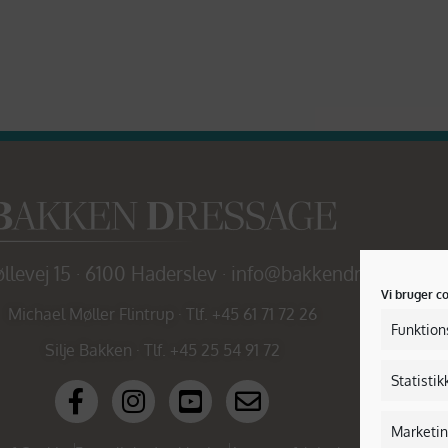
levej 15 · 6100 Haderslev ·
info@bakkendressage.dk
Vi bruger c
Michael Møller Flintrup · Tlf. +45 61 71 72 26
Funktion
Silje Bakken
·
Tlf. +45 25 54 91 72
Statistik
Marketi