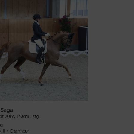
 Saga
dt 2019,
170cm i stg.
ng
 II /
Charmeur