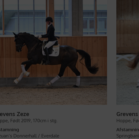
evens Zeze
Grevens
ppe,
Født 2019,
170cm i stg.
Hoppe,
Fø
stamning
Afstamni
zuan’s Donnerhall /
Everdale
Springbank