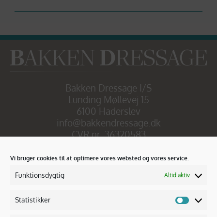
Bakken Dressage I/S
Lunding Møllevej 15
6100 Haderslev
info@bakkendressage.dk
CVR nr. 36320583
Michael Møller Flintrup
Vi bruger cookies til at optimere vores websted og vores service.
Tlf. +45 61 71 72 26
Funktionsdygtig
Altid aktiv
Silje Bakken
Tlf. + 45 25 54 91 72
Statistikker