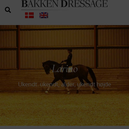
Larino
Ukendt.
ukendt, alder,
ukendt højde